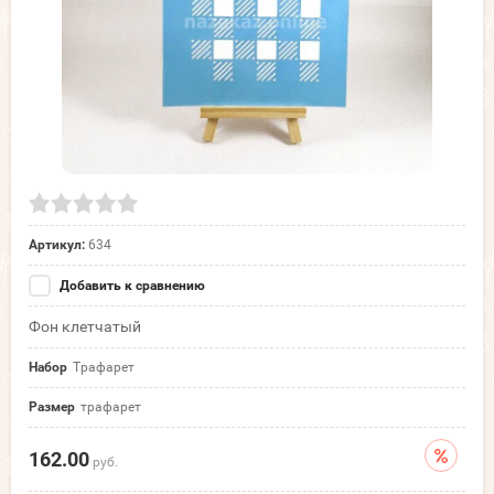
Артикул:
634
Добавить к сравнению
Фон клетчатый
Набор
Трафарет
Размер
трафарет
162.00
руб.