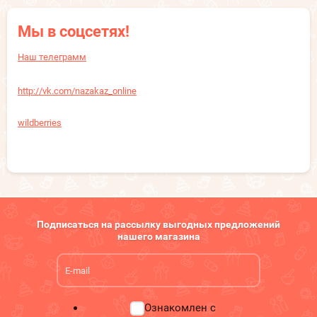
Мы в соцсетях!
Наш телеграмм
http://vk.com/nazakaz_online
wildberries
Подписаться на рассылку выгодных предложений
нашего магазина
Ознакомлен с