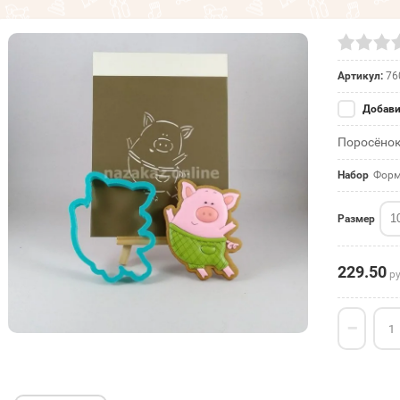
Артикул:
76
Добави
Поросёно
Набор
Форм
1
Размер
229.50
ру
−