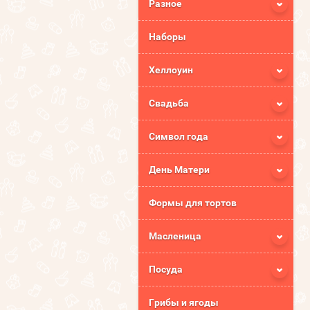
Разное
Наборы
Хеллоуин
Свадьба
Символ года
День Матери
Формы для тортов
Масленица
Посуда
Грибы и ягоды