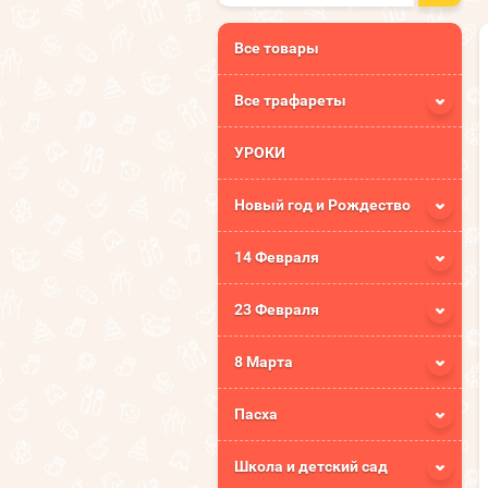
Все товары
Все трафареты
УРОКИ
Новый год и Рождество
14 Февраля
23 Февраля
8 Марта
Пасха
Школа и детский сад