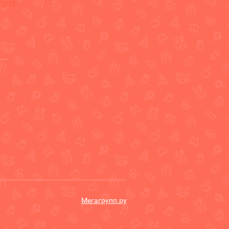
ement
Мегагрупп.ру