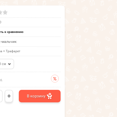
0
ть к сравнению
к-мальчик
а + Трафарет
0 см
б.
+
В корзину