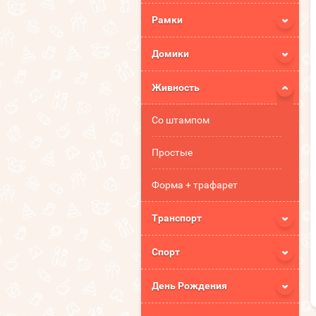
Рамки
Домики
Живность
Со штампом
Простые
Форма + трафарет
Транспорт
Спорт
День Рождения