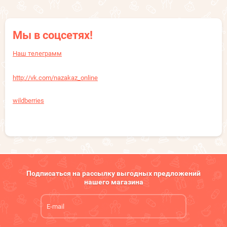
Мы в соцсетях!
Наш телеграмм
http://vk.com/nazakaz_online
wildberries
Подписаться на рассылку выгодных предложений
нашего магазина