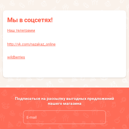
Мы в соцсетях!
Наш телеграмм
http://vk.com/nazakaz_online
wildberries
Подписаться на рассылку выгодных предложений
нашего магазина