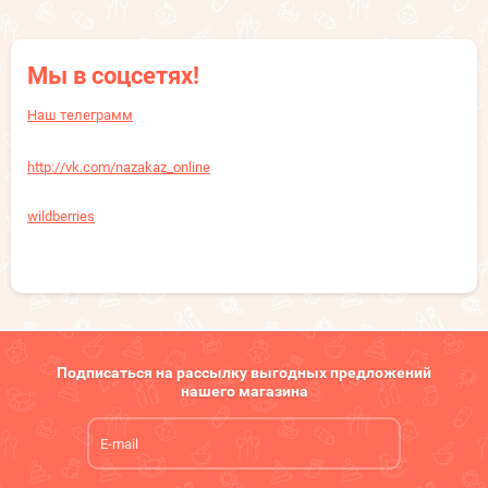
Мы в соцсетях!
Наш телеграмм
http://vk.com/nazakaz_online
wildberries
Подписаться на рассылку выгодных предложений
нашего магазина