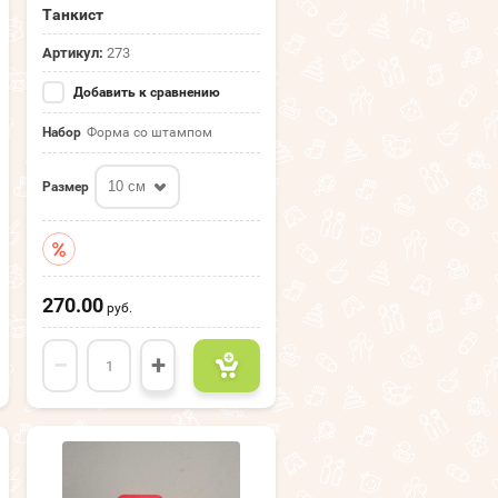
Танкист
Артикул:
273
Добавить к сравнению
Набор
Форма со штампом
10 см
Размер
270.00
руб.
−
+