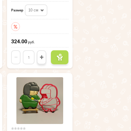
10 см
Размер
324.00
руб.
−
+