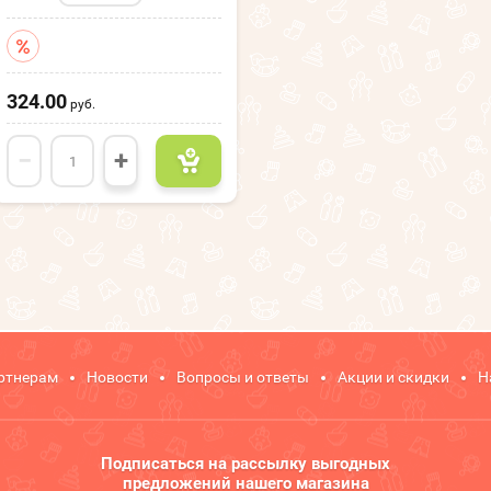
324.00
руб.
−
+
ртнерам
Новости
Вопросы и ответы
Акции и скидки
Н
Подписаться на рассылку выгодных
предложений нашего магазина