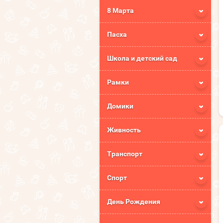
8 Марта
Пасха
Школа и детский сад
Рамки
Домики
Живность
Транспорт
Спорт
День Рождения