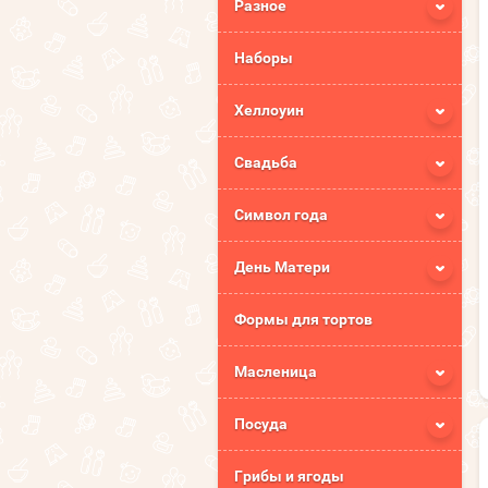
Разное
Наборы
Хеллоуин
Свадьба
Символ года
День Матери
Формы для тортов
Масленица
Посуда
Грибы и ягоды