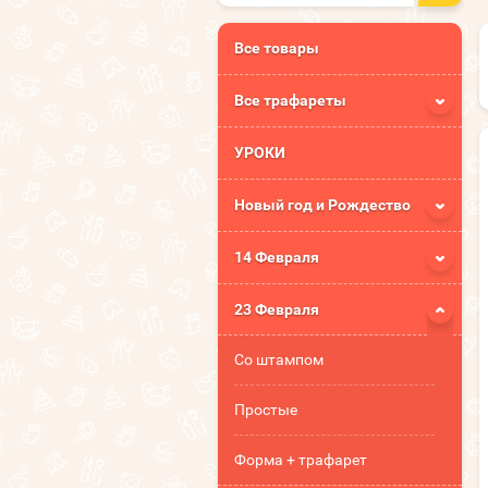
Все товары
Все трафареты
УРОКИ
Новый год и Рождество
14 Февраля
23 Февраля
Со штампом
Простые
Форма + трафарет