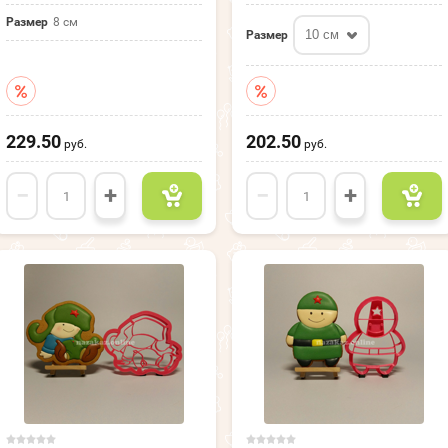
Размер
8 см
10 см
Размер
229.50
202.50
руб.
руб.
−
+
−
+