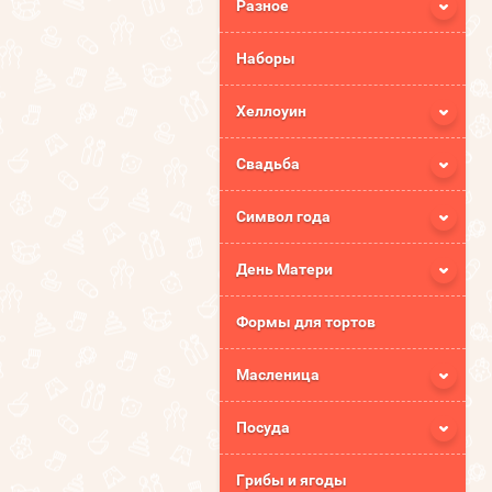
Разное
Наборы
Хеллоуин
Свадьба
Символ года
День Матери
Формы для тортов
Масленица
Посуда
Грибы и ягоды