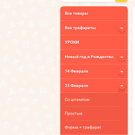
Все товары
Все трафареты
УРОКИ
Новый год и Рождество
14 Февраля
23 Февраля
Со штампом
Простые
Форма + трафарет