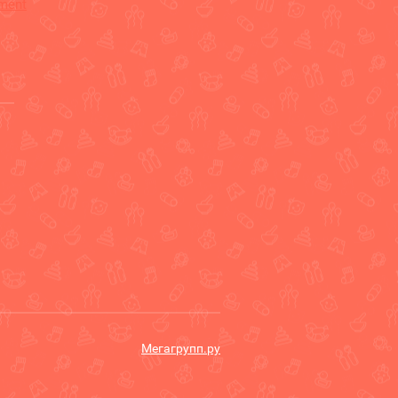
ement
Мегагрупп.ру