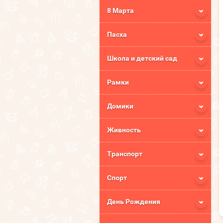
8 Марта
Пасха
Школа и детский сад
Рамки
Домики
Живность
Транспорт
Спорт
День Рождения