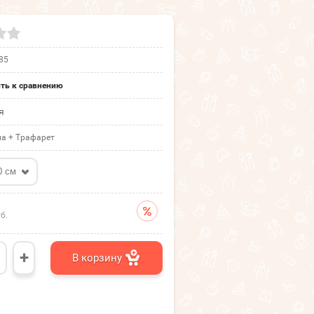
85
ть к сравнению
я
а + Трафарет
0 см
б.
+
В корзину