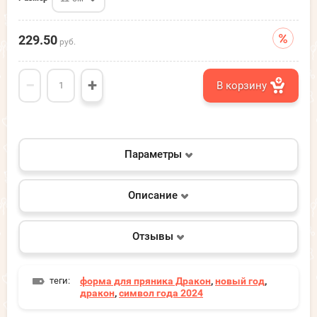
229.50
руб.
−
+
В корзину
Параметры
Описание
Отзывы
теги:
форма для пряника Дракон
,
новый год
,
дракон
,
символ года 2024