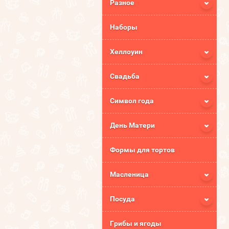
Разное
Наборы
Хеллоуин
Свадьба
Символ года
День Матери
Формы для тортов
Масленица
Посуда
Грибы и ягоды