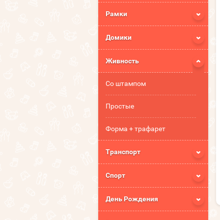
Рамки
Домики
Живность
Со штампом
Простые
Форма + трафарет
Транспорт
Спорт
День Рождения