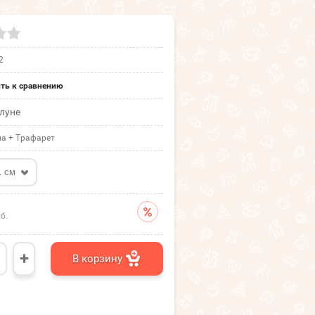
2
ть к сравнению
луне
а + Трафарет
1 см
б.
+
В корзину