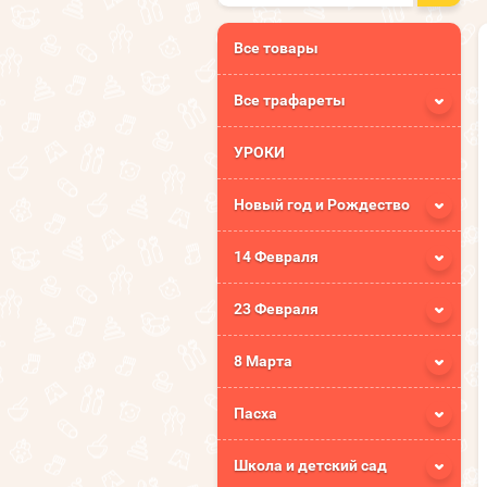
Все товары
Все трафареты
УРОКИ
Новый год и Рождество
14 Февраля
23 Февраля
8 Марта
Пасха
Школа и детский сад