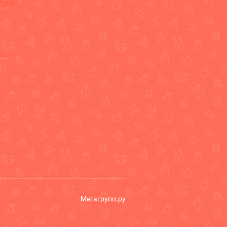
ement
Мегагрупп.ру