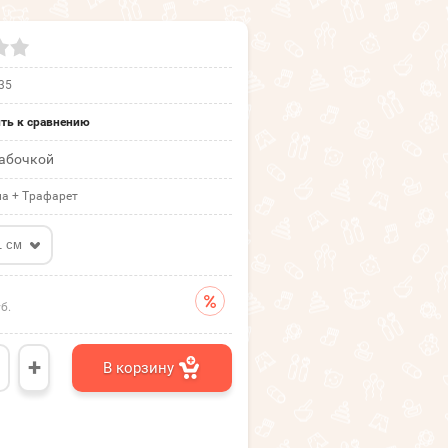
35
ть к сравнению
бабочкой
а + Трафарет
1 см
б.
+
В корзину