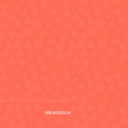
ement
Мегагрупп.ру