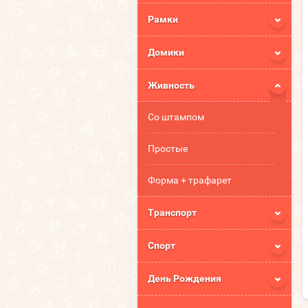
Рамки
Домики
Живность
Со штампом
Простые
Форма + трафарет
Транспорт
Спорт
День Рождения