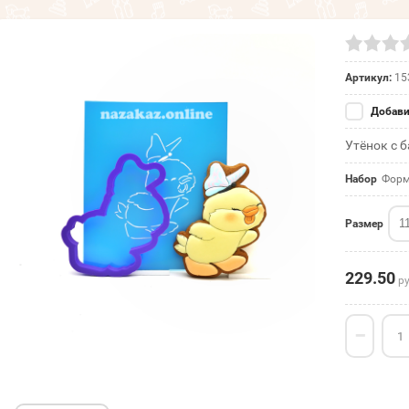
Артикул:
15
Добави
Утёнок с 
Набор
Форм
1
Размер
229.50
ру
−