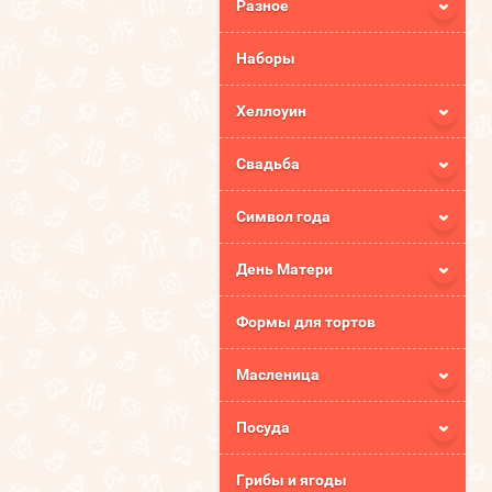
Разное
Наборы
Хеллоуин
Свадьба
Символ года
День Матери
Формы для тортов
Масленица
Посуда
Грибы и ягоды