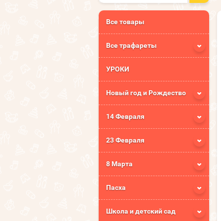
Все товары
Все трафареты
УРОКИ
Новый год и Рождество
14 Февраля
23 Февраля
8 Марта
Пасха
Школа и детский сад