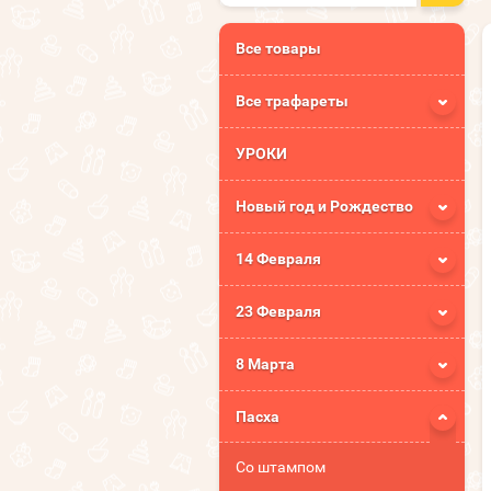
Все товары
Все трафареты
УРОКИ
Новый год и Рождество
14 Февраля
23 Февраля
8 Марта
Пасха
Со штампом