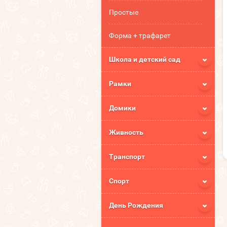
Простые
Форма + трафарет
Школа и детский сад
Рамки
Домики
Живность
Транспорт
Спорт
День Рождения