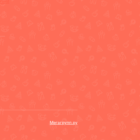
ement
Мегагрупп.ру