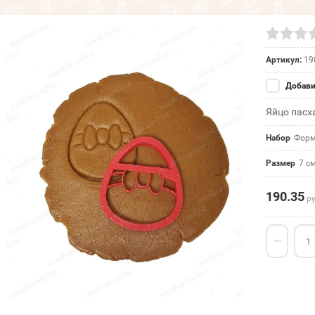
Артикул:
19
Добави
Яйцо пасх
Набор
Форм
Размер
7 с
190.35
ру
−