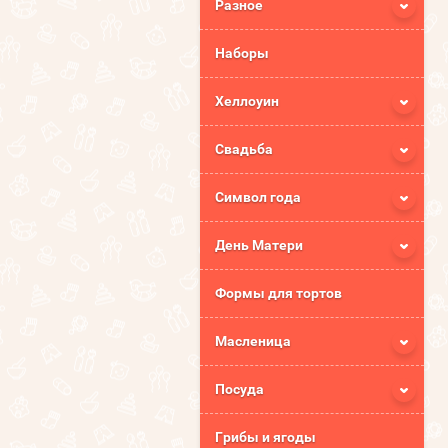
Разное
Наборы
Хеллоуин
Свадьба
Символ года
День Матери
Формы для тортов
Масленица
Посуда
Грибы и ягоды