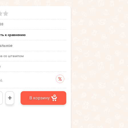
88
ть к сравнению
альное
а со штампом
м
б.
+
В корзину